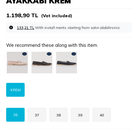
AYAKKABI KREM
1.198,90 TL
(Vat included)
133,21 TL
With install ments starting from
We recommend these along with this item.
KREM
36
37
38
39
40