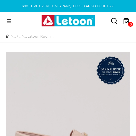
600 TL VE ÜZERI TÜM SIPARIŞLERDE KARGO ÜCRETSIZ!
0
Letoon Kadın Babet Ayakkabı KREM