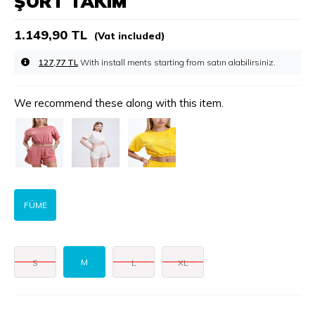
ŞORT TAKIM
1.149,90 TL
(Vat included)
127,77 TL
With install ments starting from
We recommend these along with this item.
FÜME
M
S
L
XL