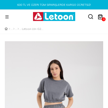
600 TL VE ÜZERI TÜM SIPARIŞLERDE KARGO ÜCRETSIZ!
0
Letoon Ltn-G201 Füme Crop Şort Takım