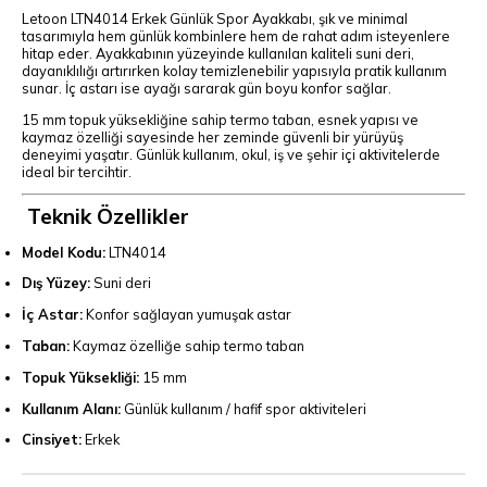
Letoon LTN4014 Erkek Günlük Spor Ayakkabı, şık ve minimal
tasarımıyla hem günlük kombinlere hem de rahat adım isteyenlere
hitap eder. Ayakkabının yüzeyinde kullanılan kaliteli suni deri,
dayanıklılığı artırırken kolay temizlenebilir yapısıyla pratik kullanım
sunar. İç astarı ise ayağı sararak gün boyu konfor sağlar.
15 mm topuk yüksekliğine sahip termo taban, esnek yapısı ve
kaymaz özelliği sayesinde her zeminde güvenli bir yürüyüş
deneyimi yaşatır. Günlük kullanım, okul, iş ve şehir içi aktivitelerde
ideal bir tercihtir.
Teknik Özellikler
Model Kodu:
LTN4014
Dış Yüzey:
Suni deri
İç Astar:
Konfor sağlayan yumuşak astar
Taban:
Kaymaz özelliğe sahip termo taban
Topuk Yüksekliği:
15 mm
Kullanım Alanı:
Günlük kullanım / hafif spor aktiviteleri
Cinsiyet:
Erkek