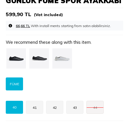
GÜNLÜK FÜME SPOR AYAKKABI
599,90 TL
(Vat included)
66,66 TL
With install ments starting from
We recommend these along with this item.
FÜME
40
41
42
43
44