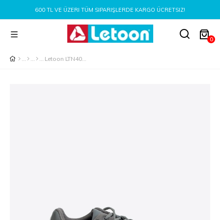
 TL VE ÜZERI TÜM SIPARIŞLERDE KARGO ÜCRETSIZ!
0
Letoon LTN4014 Erkek Günlük Füme Spor Ayakkabı