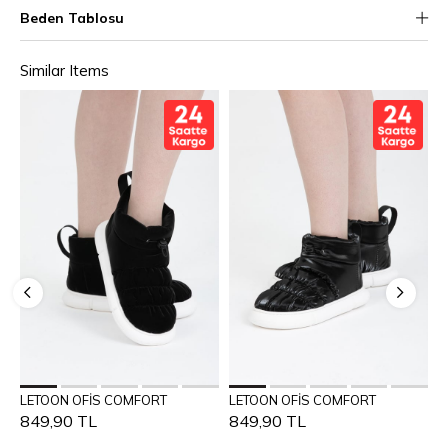
Beden Tablosu
Similar Items
Add to Cart
Add to Cart
LETOON OFİS COMFORT
LETOON OFİS COMFORT
L
36
37
38
39
40
36
37
38
39
40
849,90 TL
849,90 TL
8