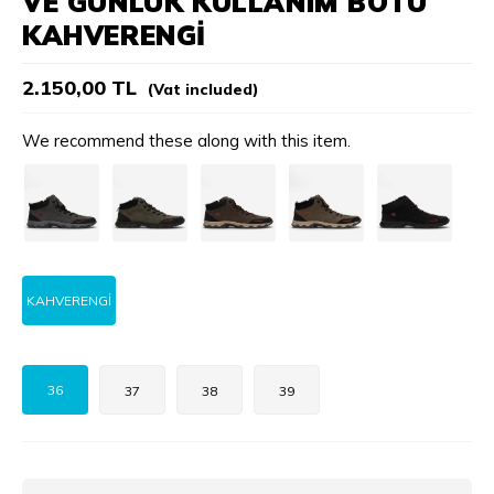
VE GÜNLÜK KULLANIM BOTU
KAHVERENGİ
2.150,00 TL
(Vat included)
We recommend these along with this item.
KAHVERENGİ
36
37
38
39