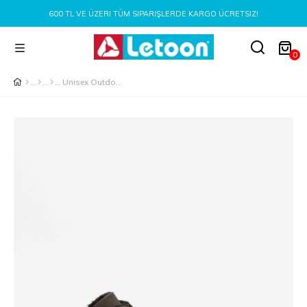
 TL VE ÜZERI TÜM SIPARIŞLERDE KARGO ÜCRETSIZ!
0
Unisex Outdoor Trekking ve Günlük Kullanım Botu KAHVERENGİ