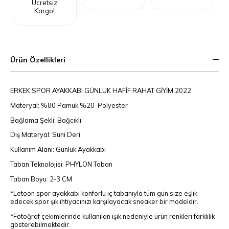
Ücretsiz
Kargo!
Ürün Özellikleri
ERKEK SPOR AYAKKABI GÜNLÜK HAFİF RAHAT GİYİM 2022
Materyal: %80 Pamuk %20 Polyester
Bağlama Şekli: Bağcıklı
Dış Materyal: Suni Deri
Kullanım Alanı: Günlük Ayakkabı
Taban Teknolojisi: PHYLON Taban
Taban Boyu: 2-3 CM
*Letoon spor ayakkabı konforlu iç tabanıyla tüm gün size eşlik
edecek spor şık ihtiyacınızı karşılayacak sneaker bir modeldir.
*Fotoğraf çekimlerinde kullanılan ışık nedeniyle ürün renkleri farklılık
gösterebilmektedir.