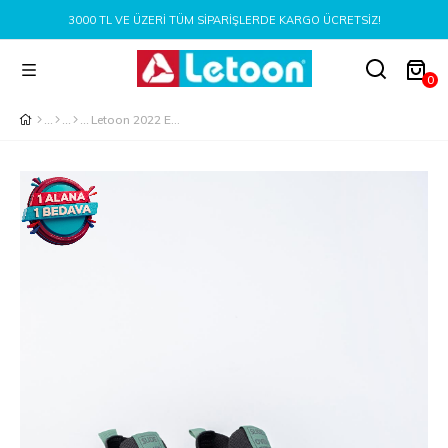
000 TL VE ÜZERI TÜM SIPARIŞLERDE KARGO ÜCRETSIZ!
0
Letoon 2022 Erkek Antrasit Spor Ayakkabı