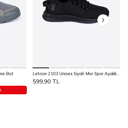
Sepete Ekle
36
37
38
39
40
41
42
43
üme Bot
Letoon 2103 Unisex Siyah Mor Spor Ayakkabı
599,90 TL
4
45
44
45
A