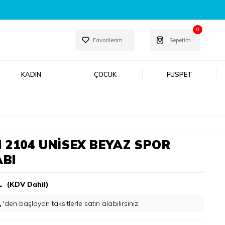
0
Favorilerim
Sepetim
KADIN
ÇOCUK
FUSPET
 2104 UNISEX BEYAZ SPOR
BI
L
(KDV Dahil)
L
'den başlayan taksitlerle