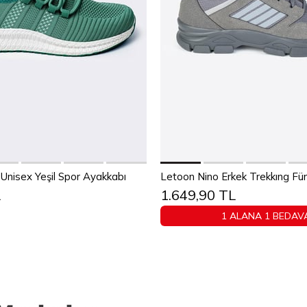
Sepete Ekle
Sepete Ekle
38
39
40
41
42
43
Unisex Yeşil Spor Ayakkabı
Letoon Nino Erkek Trekkıng F
L
1.649,90 TL
44
45
40
41
42
43
4
1 ALANA 1 BEDAV