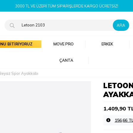
YENI SEZON ÜRÜNLERI ŞIMDI KEŞFET!
NU BİTİRİYORUZ
MOVE PRO
ERKEK
ÇANTA
Beyaz Spor Ayakkabı
LETOON
AYAKKA
1.409,90 T
156,66 T