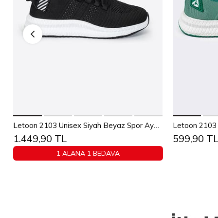
Sepete Ekle
36
37
38
39
40
41
42
43
36
37
Letoon 2103 Unisex Siyah Beyaz Spor Ayakkabı
Letoon 2103 
1.449,90 TL
599,90 T
44
45
1 ALANA 1 BEDAVA