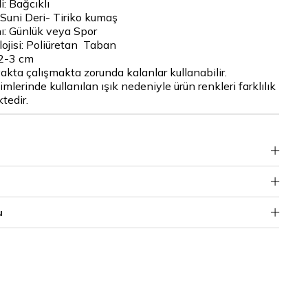
: Bağcıklı
 Suni Deri- Tiriko kumaş
ı: Günlük veya Spor
jisi: Poliüretan Taban
2-3 cm
akta çalışmakta zorunda kalanlar kullanabilir.
mlerinde kullanılan ışık nedeniyle ürün renkleri farklılık
tedir.
u