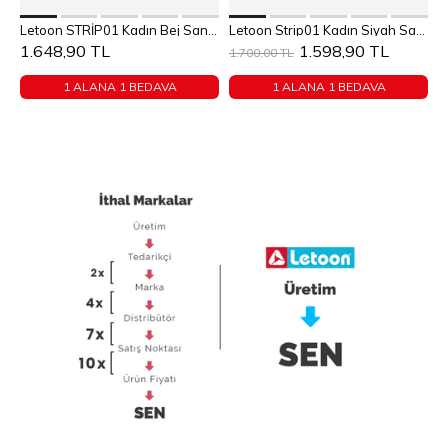
Sepete Ekle
Sepete Ekle
Letoon STRİP01 Kadın Bej Sandalet
Letoon Strip01 Kadın Siyah Sandalet
36
37
38
39
40
36
37
38
39
40
1.648,90 TL
1.598,90 TL
1
1.700,00 TL
1 ALANA 1 BEDAVA
1 ALANA 1 BEDAVA