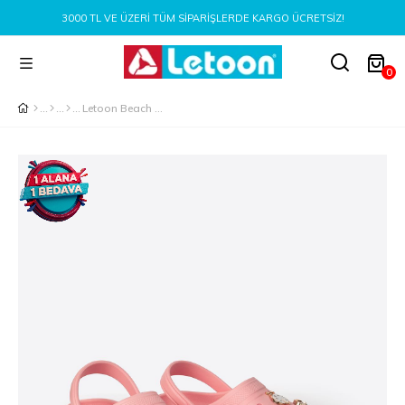
3000 TL VE ÜZERI TÜM SIPARIŞLERDE KARGO ÜCRETSIZ!
0
Letoon Beach Önü Aksesuarlı Yüksek Taban Eva Pudra Sandalet