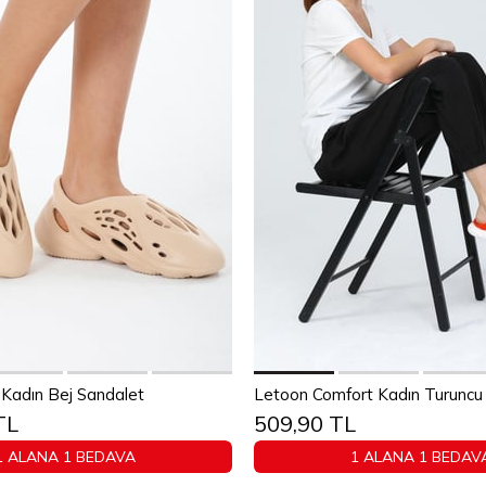
Sepete Ekle
Sepete Ekle
Kadın Bej Sandalet
Letoon Comfort Kadın Turuncu E
TL
509,90 TL
37
38
39
40
36
37
38
39
1 ALANA 1 BEDAVA
1 ALANA 1 BEDAV