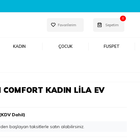
0
Favorilerim
Sepetim
KADIN
ÇOCUK
FUSPET
 COMFORT KADIN LILA EV
I
(KDV Dahil)
'den başlayan taksitlerle