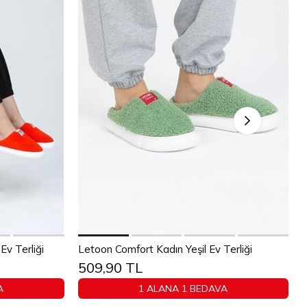
Sepete Ekle
v Terliği
Letoon Comfort Kadın Yeşil Ev Terliği
509,90 TL
40
36
37
38
39
40
A
1 ALANA 1 BEDAVA