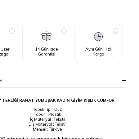
 Üzeri
14 Gün İade
Aynı Gün Hızlı
argo!
Garantisi
Kargo
ri
 TERLİĞİ RAHAT YUMUŞAK KADIN GİYİM KIŞLIK COMFORT
Topuk Tipi : Düz
Taban : Plastik
İç Materyal : Tekstil
Dış Materyal : Tekstil
Menşei : Türkiye
0 ortopedik ve ergonomik bir yapıya sahiptir.