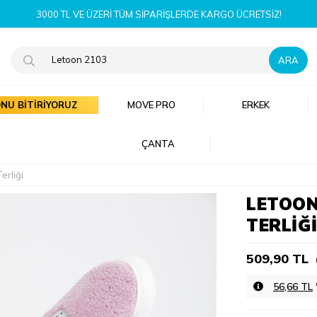
YENI SEZON ÜRÜNLERI ŞIMDI KEŞFET!
NU BİTİRİYORUZ
MOVE PRO
ERKEK
ÇANTA
erliği
LETOON
TERLIĞ
509,90 TL
56,66 TL