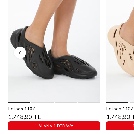
Sepete Ekle
Letoon 1107
Letoon 1107 
1.748,90 TL
1.748,90 
36
37
38
39
40
36
1 ALANA 1 BEDAVA