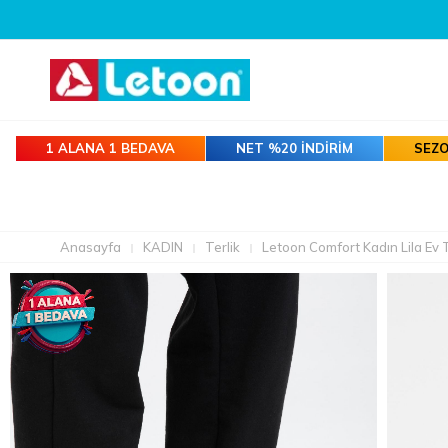
1 ALANA 1 BEDAVA
NET %20 İNDİRİM
SEZO
Anasayfa
KADIN
Terlik
Letoon Comfort Kadın Lila Ev T