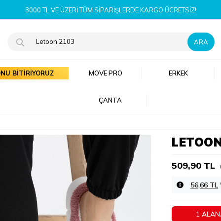
YENI SEZON ÜRÜNLE
NU BİTİRİYORUZ
MOVE PRO
ERKEK
ÇANTA
LETOO
509,90 TL
56,66 TL
1 ALAN