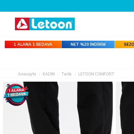
1 ALANA 1 BEDAVA
NET %20 İNDİRİM
SEZO
Anasayfa
KADIN
Terlik
LETOON COMFORT