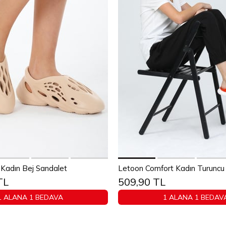
Sepete Ekle
Sepete Ekle
Kadın Bej Sandalet
Letoon Comfort Kadın Turuncu E
TL
509,90 TL
37
38
39
40
36
37
38
39
1 ALANA 1 BEDAVA
1 ALANA 1 BEDAV