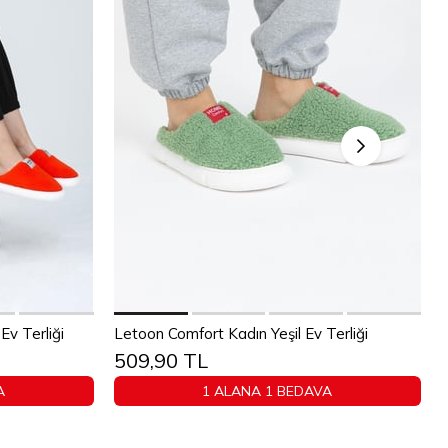
Sepete Ekle
v Terliği
Letoon Comfort Kadın Yeşil Ev Terliği
509,90 TL
40
36
37
38
39
40
A
1 ALANA 1 BEDAVA