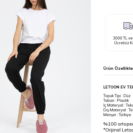
3000 TL ve
Ücretsiz K
Ürün Özellikle
LETOON EV TE
Topuk Tipi : Düz
Taban : Plastik
İç Materyal : Teks
Dış Materyal : Tek
Menşei : Türkiye
%100 ortopedi
*Orijinal Leto