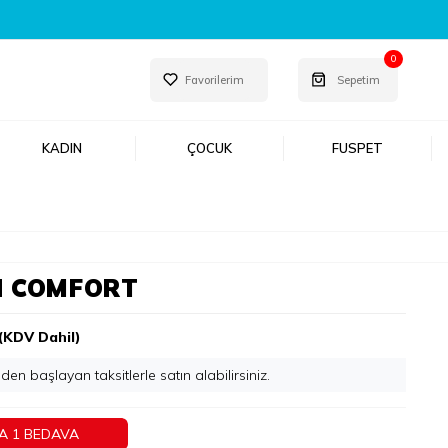
RI ŞIMDI KEŞFET!
0
Favorilerim
Sepetim
KADIN
ÇOCUK
FUSPET
N COMFORT
(KDV Dahil)
'den başlayan taksitlerle
A 1 BEDAVA