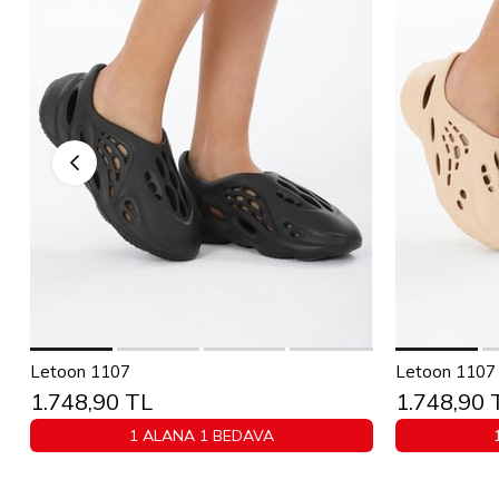
Sepete Ekle
Letoon 1107
Letoon 1107 
1.748,90 TL
1.748,90 
36
37
38
39
40
36
1 ALANA 1 BEDAVA