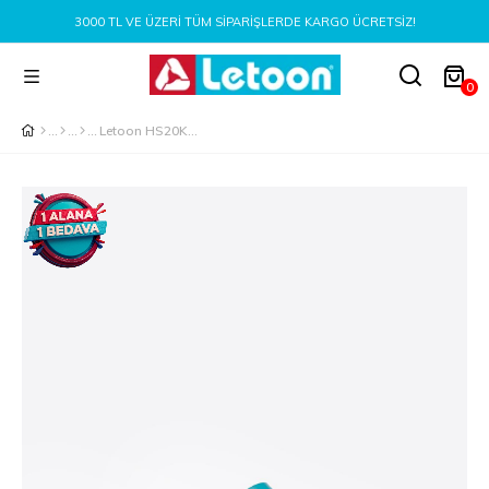
3000 TL VE ÜZERI TÜM SIPARIŞLERDE KARGO ÜCRETSIZ!
0
Letoon HS20KIDS Çocuk Mavi Halı Saha Ayakkabı