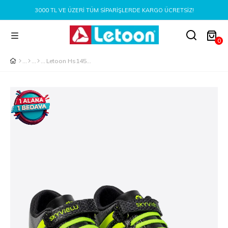
3000 TL VE ÜZERI TÜM SIPARIŞLERDE KARGO ÜCRETSIZ!
0
Letoon Hs1453 Çocuk Halısaha Ayakkabı