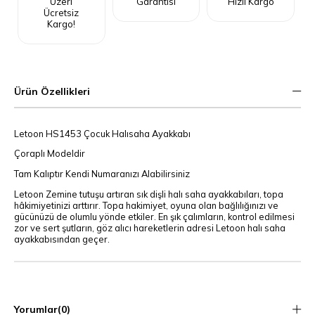
Üzeri
Garantisi
Hızlı Kargo
Ücretsiz
Kargo!
Ürün Özellikleri
Letoon HS1453 Çocuk Halısaha Ayakkabı
Çoraplı Modeldir
Tam Kalıptır Kendi Numaranızı Alabilirsiniz
Letoon Zemine tutuşu artıran sık dişli halı saha ayakkabıları, topa
hâkimiyetinizi arttırır. Topa hakimiyet, oyuna olan bağlılığınızı ve
gücünüzü de olumlu yönde etkiler. En şık çalımların, kontrol edilmesi
zor ve sert şutların, göz alıcı hareketlerin adresi Letoon halı saha
ayakkabısından geçer.
Yorumlar
(0)