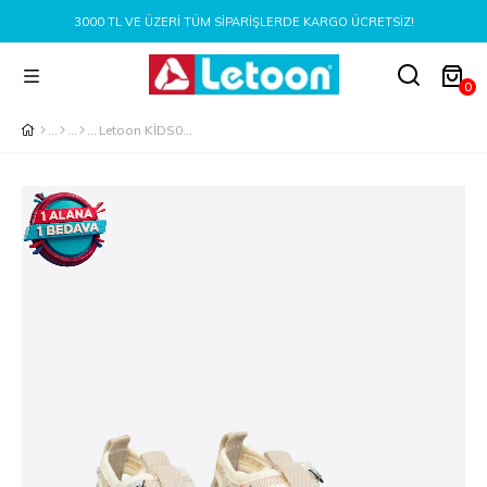
3000 TL VE ÜZERI TÜM SIPARIŞLERDE KARGO ÜCRETSIZ!
0
Letoon KİDS08 Çocuk Bej Sandalet Ayakkabı