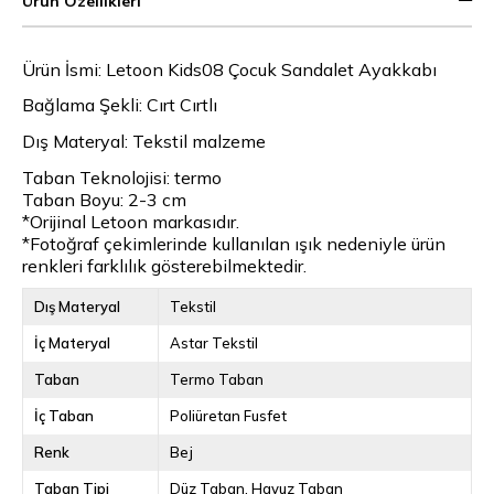
Ürün Özellikleri
Ürün İsmi: Letoon Kids08 Çocuk Sandalet Ayakkabı
Bağlama Şekli: Cırt Cırtlı
Dış Materyal: Tekstil malzeme
Taban Teknolojisi: termo
Taban Boyu: 2-3 cm
*Orijinal Letoon markasıdır.
*Fotoğraf çekimlerinde kullanılan ışık nedeniyle ürün
renkleri farklılık gösterebilmektedir.
Dış Materyal
Tekstil
İç Materyal
Astar Tekstil
Taban
Termo Taban
İç Taban
Poliüretan Fusfet
Renk
Bej
Taban Tipi
Düz Taban
Havuz Taban