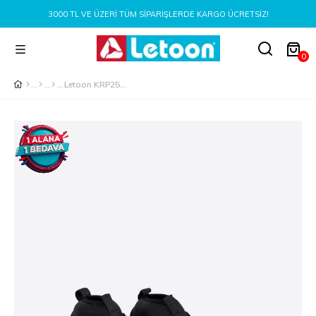
3000 TL VE ÜZERI TÜM SIPARIŞLERDE KARGO ÜCRETSIZ!
0
Letoon KRP25 Erkek Bordo Krampon Ayakkabı