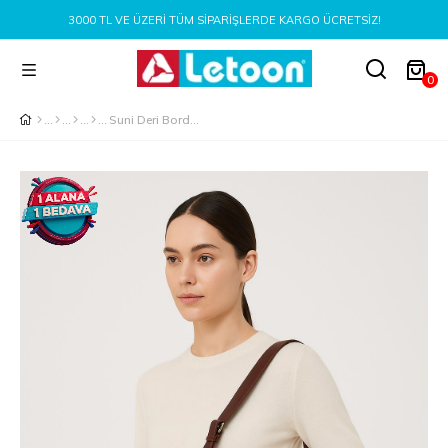
3000 TL VE ÜZERI TÜM SIPARIŞLERDE KARGO ÜCRETSIZ!
0
Suni Deri Bordo El, Kol Ve Omuz Çantası