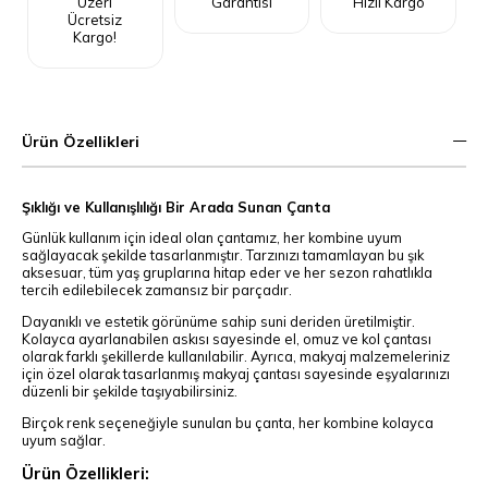
Üzeri
Garantisi
Hızlı Kargo
Ücretsiz
Kargo!
Ürün Özellikleri
Şıklığı ve Kullanışlılığı Bir Arada Sunan Çanta
Günlük kullanım için ideal olan çantamız, her kombine uyum
sağlayacak şekilde tasarlanmıştır. Tarzınızı tamamlayan bu şık
aksesuar, tüm yaş gruplarına hitap eder ve her sezon rahatlıkla
tercih edilebilecek zamansız bir parçadır.
Dayanıklı ve estetik görünüme sahip suni deriden üretilmiştir.
Kolayca ayarlanabilen askısı sayesinde el, omuz ve kol çantası
olarak farklı şekillerde kullanılabilir. Ayrıca, makyaj malzemeleriniz
için özel olarak tasarlanmış makyaj çantası sayesinde eşyalarınızı
düzenli bir şekilde taşıyabilirsiniz.
Birçok renk seçeneğiyle sunulan bu çanta, her kombine kolayca
uyum sağlar.
Ürün Özellikleri: