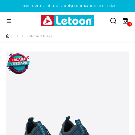
3000 TL VE ÜZERI TÜM SIPARIŞLERDE KARGO ÜCRETSIZ!
0
Letoon 2104Junıor Unısex Lacivert Çocuk Sneaker