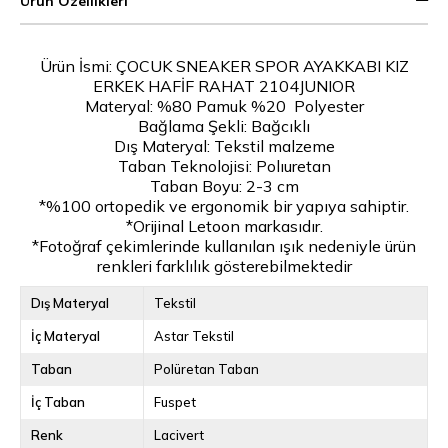
Ürün Özellikleri
Ürün İsmi: ÇOCUK SNEAKER SPOR AYAKKABI KIZ
ERKEK HAFİF RAHAT 2104JUNIOR
Materyal: %80 Pamuk %20 Polyester
Bağlama Şekli: Bağcıklı
Dış Materyal: Tekstil malzeme
Taban Teknolojisi: Polıuretan
Taban Boyu: 2-3 cm
*%100 ortopedik ve ergonomik bir yapıya sahiptir.
*Orijinal Letoon markasıdır.
*Fotoğraf çekimlerinde kullanılan ışık nedeniyle ürün
renkleri farklılık gösterebilmektedir
Dış Materyal
Tekstil
İç Materyal
Astar Tekstil
Taban
Polüretan Taban
İç Taban
Fuspet
Renk
Lacivert