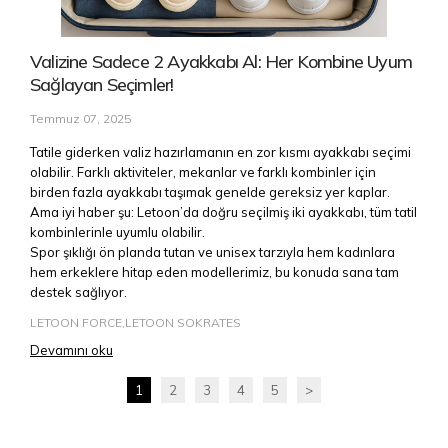
Valizine Sadece 2 Ayakkabı Al: Her Kombine Uyum
Sağlayan Seçimler!
Temmuz 07, 2025
Tatile giderken valiz hazırlamanın en zor kısmı ayakkabı seçimi
olabilir. Farklı aktiviteler, mekanlar ve farklı kombinler için
birden fazla ayakkabı taşımak genelde gereksiz yer kaplar.
Ama iyi haber şu: Letoon’da doğru seçilmiş iki ayakkabı, tüm tatil
kombinlerinle uyumlu olabilir.
Spor şıklığı ön planda tutan ve unisex tarzıyla hem kadınlara
hem erkeklere hitap eden modellerimiz, bu konuda sana tam
destek sağlıyor.
LETOON FORCE,LETOON SOKRATES
Devamını oku
1
2
3
4
5
>