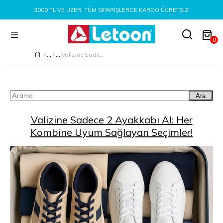
3000 TL VE ÜZERI TÜM SIPARIŞLERDE KARGO ÜCRETSIZ!
0
Valizine Sadece 2 Ayakkabı Al: Her Kombine Uyum Sağlayan Seçimler!
Ara
Valizine Sadece 2 Ayakkabı Al: Her
Kombine Uyum Sağlayan Seçimler!