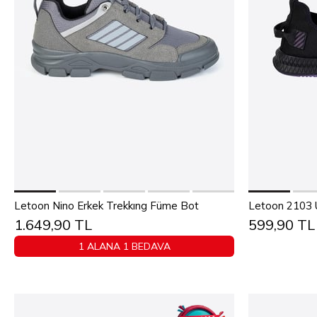
Sepete Ekle
36
37
Letoon Nino Erkek Trekkıng Füme Bot
1.649,90 TL
599,90 TL
40
41
42
43
44
45
1 ALANA 1 BEDAVA