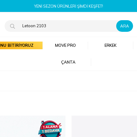
YENI SEZON ÜRÜNLERI ŞIMDI KEŞFET!
NU BİTİRİYORUZ
MOVE PRO
ERKEK
ÇANTA