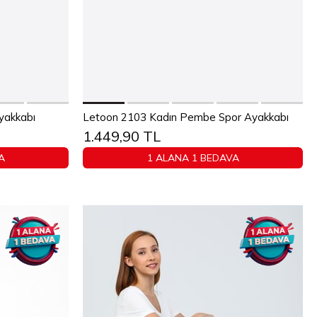
Sepete Ekle
yakkabı
Letoon 2103 Kadın Pembe Spor Ayakkabı
1.449,90 TL
40
36
37
38
39
40
A
1 ALANA 1 BEDAVA