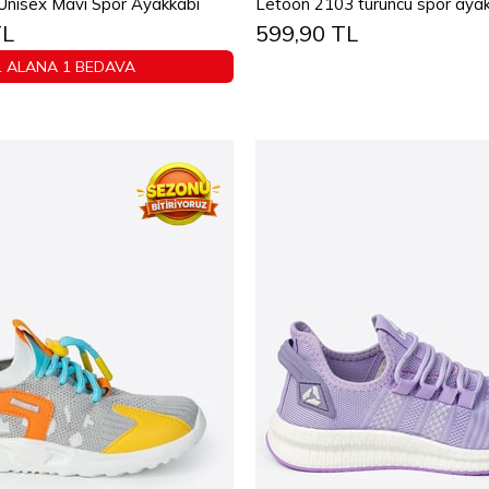
Unisex Mavi Spor Ayakkabı
Letoon 2103 turuncu spor aya
TL
599,90 TL
44
45
44
45
1 ALANA 1 BEDAVA