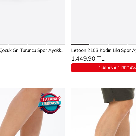
Sepete Ekle
Sepete Ekle
28
29
30
31
32
33
Letoon Ayda Çocuk Gri Turuncu Spor Ayakkabı
Letoon 2103 Kadın Lila Spor A
1.449,90 TL
34
35
36
37
38
39
1 ALANA 1 BEDAV