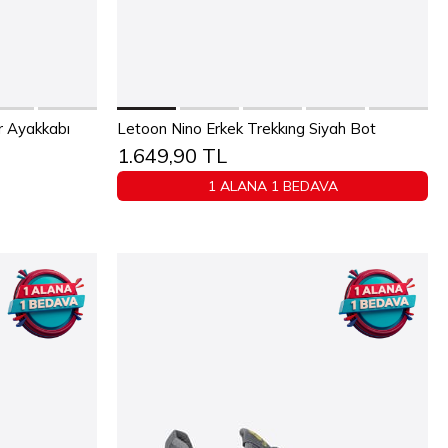
Sepete Ekle
9
30
31
r Ayakkabı
Letoon Nino Erkek Trekkıng Siyah Bot
1.649,90 TL
5
40
41
42
43
44
45
1 ALANA 1 BEDAVA