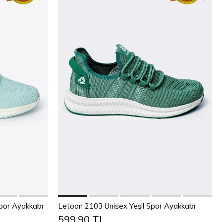
Sepete Ekle
1
42
43
36
37
38
39
40
41
42
43
Spor Ayakkabı
Letoon 2103 Unisex Yeşil Spor Ayakkabı
599,90 TL
44
45