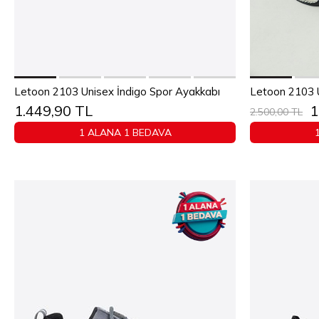
Sepete Ekle
36
37
38
39
40
41
42
43
36
37
Letoon 2103 Unisex İndigo Spor Ayakkabı
1.449,90 TL
1
44
45
2.500,00 TL
1 ALANA 1 BEDAVA