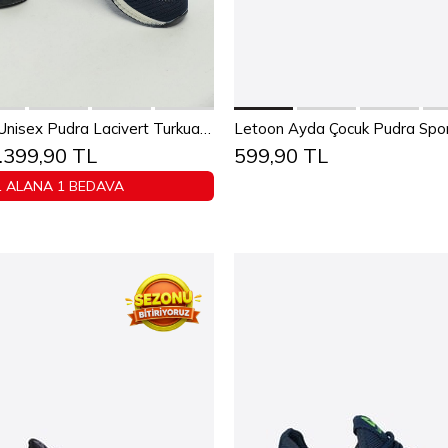
Sepete Ekle
Sepete Ekle
38
39
40
41
42
43
24
25
26
27
28
2
Letoon 2103 Unisex Pudra Lacivert Turkuaz Spor Ayakkabı
Letoon Ayda Çocuk Pudra Spo
.399,90 TL
599,90 TL
44
45
32
33
34
3
1 ALANA 1 BEDAVA