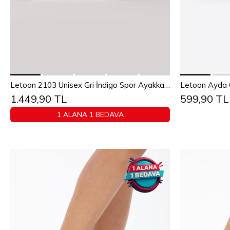
Sepete Ekle
36
37
38
39
40
41
42
43
26
27
Letoon 2103 Unisex Gri İndigo Spor Ayakkabı
1.449,90 TL
599,90 TL
44
45
1 ALANA 1 BEDAVA