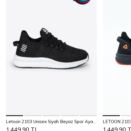
Sepete Ekle
36
37
38
39
40
41
42
43
36
37
Letoon 2103 Unisex Siyah Beyaz Spor Ayakkabı
LETOON 210
1.449,90 TL
1.449,90 
44
45