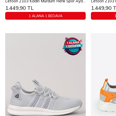
Letoon 2103 Kadın Mürdüm Renk Spor Ayakkabı
Letoon 2103 
1.449,90 TL
1.449,90 
36
37
38
39
40
41
1 ALANA 1 BEDAVA